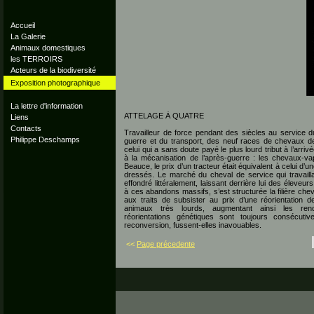
Accueil
La Galerie
Animaux domestiques
les TERROIRS
Acteurs de la biodiversité
Exposition photographique
La lettre d'information
ATTELAGE À QUATRE
Liens
Contacts
Travailleur de force pendant des siècles au service d
Philippe Deschamps
guerre et du transport, des neuf races de chevaux de 
celui qui a sans doute payé le plus lourd tribut à l’arriv
à la mécanisation de l’après-guerre : les chevaux-va
Beauce, le prix d’un tracteur était équivalent à celui d’
dressés. Le marché du cheval de service qui travailla
effondré littéralement, laissant derrière lui des éleveu
à ces abandons massifs, s’est structurée la filière cheva
aux traits de subsister au prix d’une réorientation d
animaux très lourds, augmentant ainsi les re
réorientations génétiques sont toujours consécuti
reconversion, fussent-elles inavouables.
<<
Page précedente