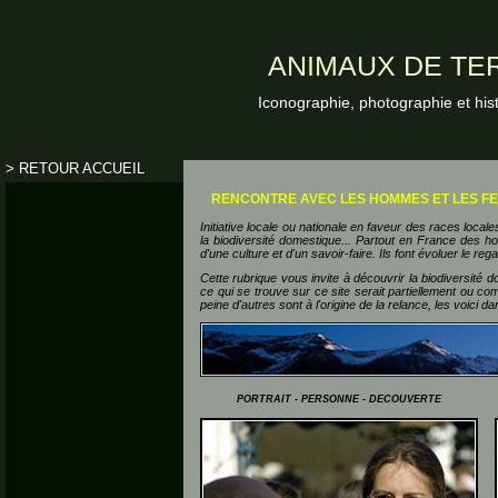
ANIMAUX DE TER
Iconographie, photographie et his
> RETOUR ACCUEIL
RENCONTRE AVEC LES HOMMES ET LES FE
Initiative locale ou nationale en faveur des races loca
la biodiversité domestique... Partout en France des 
d'une culture et d'un savoir-faire. Ils font évoluer le r
Cette rubrique vous invite à découvrir la biodiversité
ce qui se trouve sur ce site serait partiellement ou co
peine d'autres sont à l'origine de la relance, les voici d
PORTRAIT - PERSONNE - DECOUVERTE