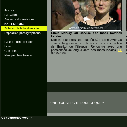
Accueil
La Galerie
Animaux domestiques
les TERROIRS
Acteurs de la biodiversité
Exposition photographique
Lucie Markey, au service des races bovines
locales
Depuis deux mois, elle succéde à Laurent Avon au
La lettre d'information
sein de l'organisme de sélection et de conservation
Liens
de l'Institut de l'élevage. Rencontre avec une
passionnée de longue date des races locales...
>>
Contacts
(12/05/2009)
Philippe Deschamps
UNE BIODIVERSITÉ DOMESTIQUE ?
Convergence-web.fr