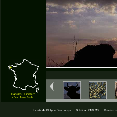
Daoulas - Finistère
chez Jean Trelhu
Le site de Philippe Deschamps
Solution : CMS MS
Création d