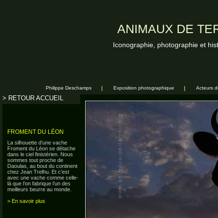
ANIMAUX DE TER
Iconographie, photographie et his
Philippe Deschamps
|
Exposition photographique
|
Acteurs de
> RETOUR ACCUEIL
FROMENT DU LÉON
La silhouette d’une vache
Froment du Léon se détache
dans le ciel finistérien. Nous
sommes tout proche de
Daoulas, au bout du continent
chez Jean Trelhu. Et c’est
avec une vache comme celle-
là que l’on fabrique l’un des
meilleurs beurre au monde.
> En savoir plus