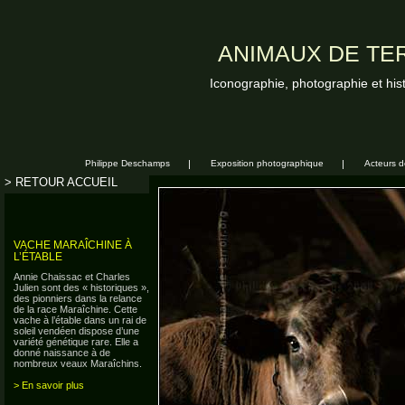
ANIMAUX DE TER
Iconographie, photographie et his
Philippe Deschamps
|
Exposition photographique
|
Acteurs de
> RETOUR ACCUEIL
VACHE MARAÎCHINE À
L’ÉTABLE
Annie Chaissac et Charles
Julien sont des « historiques »,
des pionniers dans la relance
de la race Maraîchine. Cette
vache à l’étable dans un rai de
soleil vendéen dispose d’une
variété génétique rare. Elle a
donné naissance à de
nombreux veaux Maraîchins.
> En savoir plus