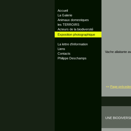
Accueil
La Galerie
Animaux domestiques
les TERROIRS
Acteurs de la biodiversité
Exposition photographique
La lettre d'information
Liens
Vache allaitante a
Contacts
Philippe Deschamps
<<
Page précede
UNE BIODIVERS