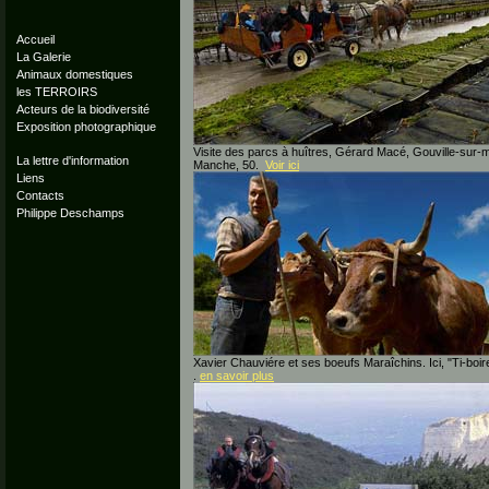
Accueil
La Galerie
Animaux domestiques
les TERROIRS
Acteurs de la biodiversité
Exposition photographique
Visite des parcs à huîtres, Gérard Macé, Gouville-sur-m
La lettre d'information
Manche, 50.
Voir ici
Liens
Contacts
Philippe Deschamps
Xavier Chauviére et ses boeufs Maraîchins. Ici, "Ti-boir
.
en savoir plus