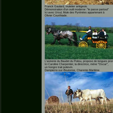
Franck Gaulard, muletier ariégeois.
Démonstration d'un outil moderne :"le passe partout"
Ici avec Ursul, Mule des Pyrénées appartenant à
Olivier Courthiade.
L'asinerie du Baudet du Poitou, propose de longues pro
Ici Caroline Charpentier, la directrice, mène "Oscar",
un hongre trait poitevin.
Dampierre-sur-Boutonne, Charente-Maritime.