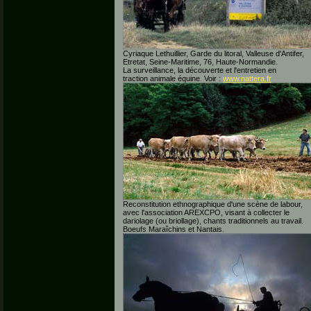
Cyriaque Lethuillier, Garde du litoral, Valleuse d'Antifer,
Etretat, Seine-Maritime, 76, Haute-Normandie.
La surveillance, la découverte et l'entretien en
traction animale équine. Voir :
www.nattera.fr
Reconstitution ethnographique d'une scène de labour,
avec l'association AREXCPO, visant à collecter le
dariolage (ou briollage), chants traditionnels au travail.
Boeufs Maraîchins et Nantais.