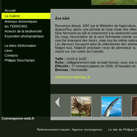
Accueil
La Galerie
Âne bâté
Animaux domestiques
Reconnue depuis 1997 par le Ministère de l'agriculture
les TERROIRS
Aujourd'hui, après une période de forte chute des effec
Acteurs de la biodiversité
l'âne Normand au bât et notamment à la randonnée puisq
Exposition photographique
Du coup, l'association de la race Normande oriente so
marché émergent des loisirs, mais tout de même spécia
Les éleveurs essayent ainsi de sélectionner des anima
La lettre d'information
Malgré tout, l'objectif prioritaire reste de pérennise
Liens
retard sur son voisin du Cotentin.
Contacts
Taille :
1m10 à 1m25
Philippe Deschamps
Robe :
obligatoirement baie ou baie foncée, avec une c
Effectifs :
77 immatriculations en 2006, 43 baudets en a
Berceau :
Normandie
www.haras-nationaux.fr
Convergence-web.fr
Referencement naturel : Agence convergence
Le site de Philippe