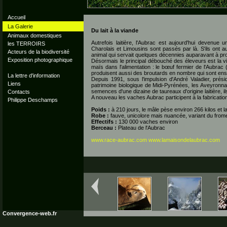
Accueil
La Galerie
Du lait à la viande
Animaux domestiques
Autrefois laitière, l'Aubrac est aujourd'hui deven
les TERROIRS
Charolais et Limousins sont passés par là. S'ils ont au
Acteurs de la biodiversité
animal qui servait quelques décennies auparavant à pr
Exposition photographique
Désormais le principal débouché des éleveurs est la via
maïs dans l'alimentation : le bœuf fermier de l'Aubrac 
produisent aussi des broutards en nombre qui sont ensui
La lettre d'information
Depuis 1991, sous l'impulsion d'André Valadier, prési
Liens
patrimoine biologique de Midi-Pyrénées, les Aveyronnais
semences d'une dizaine de taureaux d'origine laitière, i
Contacts
A nouveau les vaches Aubrac participent à la fabricati
Philippe Deschamps
Poids :
à 210 jours, le mâle pèse environ 266 kilos et la
Robe :
fauve, unicolore mais nuancée, variant du frome
Effectifs :
130 000 vaches environ
Berceau :
Plateau de l'Aubrac
www.race-aubrac.com
www.lamaisondelaubrac.com
Convergence-web.fr