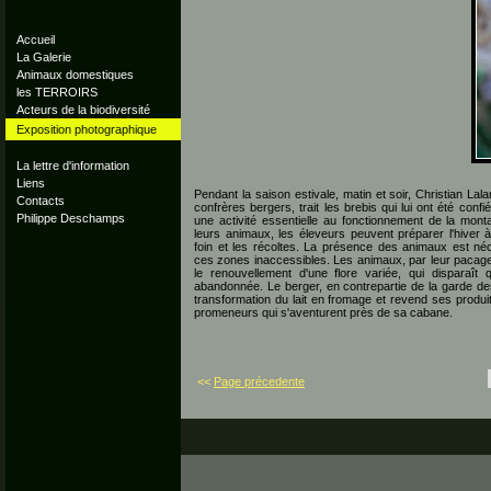
Accueil
La Galerie
Animaux domestiques
les TERROIRS
Acteurs de la biodiversité
Exposition photographique
La lettre d'information
Liens
Pendant la saison estivale, matin et soir, Christian L
Contacts
confrères bergers, trait les brebis qui lui ont été conf
Philippe Deschamps
une activité essentielle au fonctionnement de la mont
leurs animaux, les éleveurs peuvent préparer l'hiver 
foin et les récoltes. La présence des animaux est néc
ces zones inaccessibles. Les animaux, par leur pacage
le renouvellement d'une flore variée, qui disparaît
abandonnée. Le berger, en contrepartie de la garde des b
transformation du lait en fromage et revend ses produi
promeneurs qui s'aventurent près de sa cabane.
<<
Page précedente