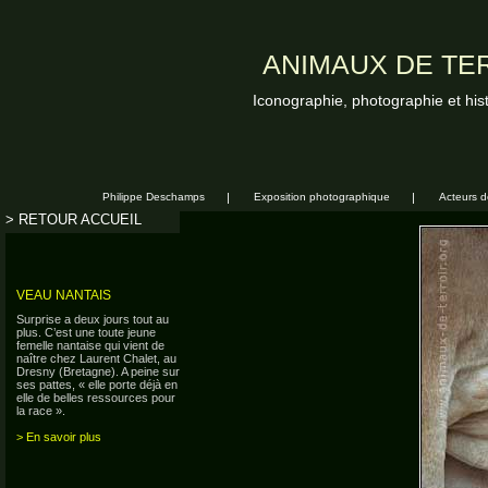
ANIMAUX DE TER
Iconographie, photographie et his
Philippe Deschamps
|
Exposition photographique
|
Acteurs de
> RETOUR ACCUEIL
VEAU NANTAIS
Surprise a deux jours tout au
plus. C’est une toute jeune
femelle nantaise qui vient de
naître chez Laurent Chalet, au
Dresny (Bretagne). A peine sur
ses pattes, « elle porte déjà en
elle de belles ressources pour
la race ».
> En savoir plus