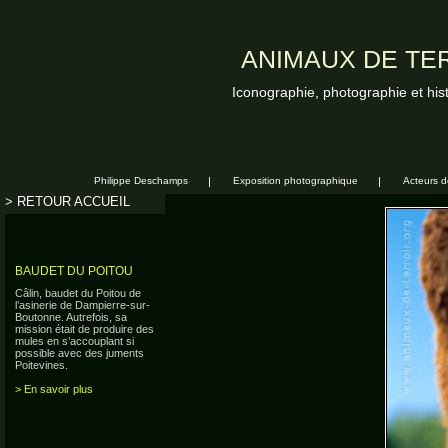
ANIMAUX DE TER
Iconographie, photographie et his
Philippe Deschamps
|
Exposition photographique
|
Acteurs de
> RETOUR ACCUEIL
BAUDET DU POITOU
Câlin, baudet du Poitou de
l’asinerie de Dampierre-sur-
Boutonne. Autrefois, sa
mission était de produire des
mules en s’accouplant si
possible avec des juments
Poitevines.
> En savoir plus