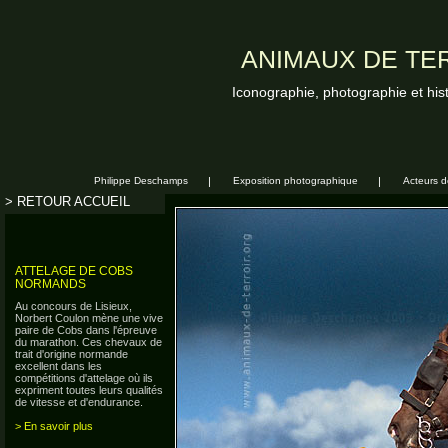
ANIMAUX DE TER
Iconographie, photographie et his
Philippe Deschamps
|
Exposition photographique
|
Acteurs de
> RETOUR ACCUEIL
ATTELAGE DE COBS
NORMANDS
Au concours de Lisieux,
Norbert Coulon mène une vive
paire de Cobs dans l'épreuve
du marathon. Ces chevaux de
trait d'origine normande
excellent dans les
compétitions d'attelage où ils
expriment toutes leurs qualités
de vitesse et d'endurance.
> En savoir plus