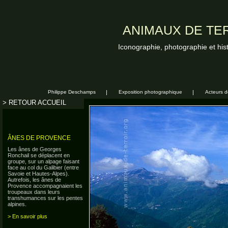
ANIMAUX DE TER
Iconographie, photographie et his
Philippe Deschamps
|
Exposition photographique
|
Acteurs de
> RETOUR ACCUEIL
ÂNES DE PROVENCE
Les ânes de Georges
Ronchail se déplacent en
groupe, sur un alpage faisant
face au col du Galibier (entre
Savoie et Hautes-Alpes).
Autrefois, les ânes de
Provence accompagnaient les
troupeaux dans leurs
transhumances sur les pentes
alpines.
> En savoir plus